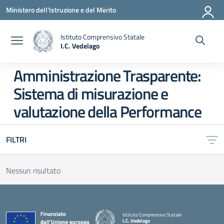
Vai ai contenuti
Vai al menu di navigazione
Vai al footer
Ministero dell'Istruzione e del Merito
Istituto Comprensivo Statale
I.C. Vedelago
— Visita la pagina iniziale della scuola
Amministrazione Trasparente:
Sistema di misurazione e
valutazione della Performance
FILTRI
Nessun risultato
Istituto Comprensivo Statale
I.C. Vedelago