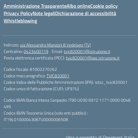
Amministrazione Trasparente
Albo online
Cookie policy
Privacy Policy
Note legali
Dichiarazione di accessibilità
Whistleblowing
Indirizzo:
via Alessandro Manzoni 8 Vedelago (TV)
Centralino:
0423400119
Email:
tvic820001@istruzione.it
Posta elettronica certificata (PEC):
tvic820001@pec.istruzione.it
Codice fiscale: 81002270262
Codice meccanografico:
TVIC820001
Codice Indice delle Pubbliche Amministrazioni (IPA): istsc_tvic820001
Codice unico di fatturazione (CUF): UF97UJ
Codice IBAN Banca Intesa Sanpaolo: IT90 U030 6912 1171 0000 0046
495
Codice IBAN Tesoreria Unica (solo enti pubblici) :
IT19L0100004306TU0000006508
Idea e progetto di Designers Italia