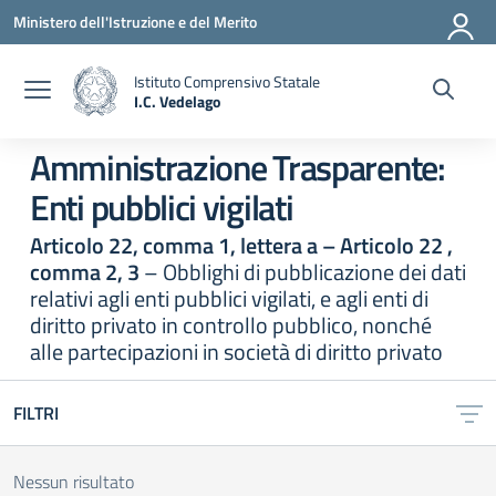
Vai ai contenuti
Vai al menu di navigazione
Vai al footer
Ministero dell'Istruzione e del Merito
Istituto Comprensivo Statale
I.C. Vedelago
— Visita la pagina iniziale della scuola
Amministrazione Trasparente:
Enti pubblici vigilati
Articolo 22, comma 1, lettera a – Articolo 22 ,
comma 2, 3
– Obblighi di pubblicazione dei dati
relativi agli enti pubblici vigilati, e agli enti di
diritto privato in controllo pubblico, nonché
alle partecipazioni in società di diritto privato
FILTRI
Nessun risultato