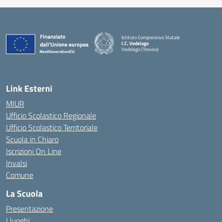
Istituto Comprensivo Statale
I.C. Vedelago
Vedelago (Treviso)
— Visita la pagina iniziale della scuola
Link Esterni
MIUR
Ufficio Scolastico Regionale
Ufficio Scolastico Territoriale
Scuola in Chiaro
Iscrizioni On Line
Invalsi
Comune
La Scuola
Presentazione
I luoghi