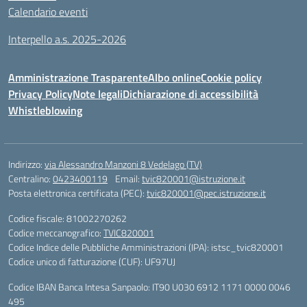
Calendario eventi
Interpello a.s. 2025-2026
Amministrazione Trasparente
Albo online
Cookie policy
Privacy Policy
Note legali
Dichiarazione di accessibilità
Whistleblowing
Indirizzo:
via Alessandro Manzoni 8 Vedelago (TV)
Centralino:
0423400119
Email:
tvic820001@istruzione.it
Posta elettronica certificata (PEC):
tvic820001@pec.istruzione.it
Codice fiscale: 81002270262
Codice meccanografico:
TVIC820001
Codice Indice delle Pubbliche Amministrazioni (IPA): istsc_tvic820001
Codice unico di fatturazione (CUF): UF97UJ
Codice IBAN Banca Intesa Sanpaolo: IT90 U030 6912 1171 0000 0046
495