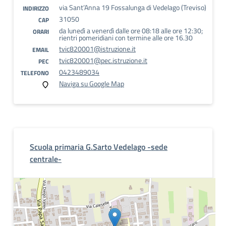
via Sant’Anna 19 Fossalunga di Vedelago (Treviso)
INDIRIZZO
31050
CAP
da lunedì a venerdì dalle ore 08:18 alle ore 12:30;
ORARI
rientri pomeridiani con termine alle ore 16.30
tvic820001@istruzione.it
EMAIL
tvic820001@pec.istruzione.it
PEC
0423489034
TELEFONO
Naviga su Google Map
Scuola primaria G.Sarto Vedelago -sede
centrale-