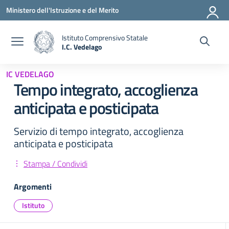
Vai ai contenuti
Vai al menu di navigazione
Vai al footer
Ministero dell'Istruzione e del Merito
Istituto Comprensivo Statale
I.C. Vedelago
— Visita la pagina iniziale della scuola
IC VEDELAGO
Tempo integrato, accoglienza
anticipata e posticipata
Servizio di tempo integrato, accoglienza
anticipata e posticipata
Stampa / Condividi
Argomenti
Istituto