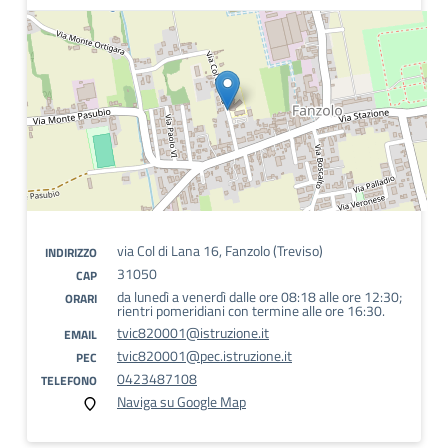
via Col di Lana 16, Fanzolo (Treviso)
INDIRIZZO
31050
CAP
da lunedì a venerdì dalle ore 08:18 alle ore 12:30;
ORARI
rientri pomeridiani con termine alle ore 16:30.
tvic820001@istruzione.it
EMAIL
tvic820001@pec.istruzione.it
PEC
0423487108
TELEFONO
Naviga su Google Map