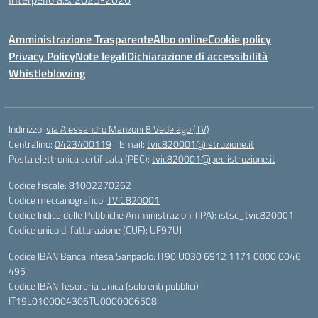
Amministrazione Trasparente
Albo online
Cookie policy
Privacy Policy
Note legali
Dichiarazione di accessibilità
Whistleblowing
Indirizzo:
via Alessandro Manzoni 8 Vedelago (TV)
Centralino:
0423400119
Email:
tvic820001@istruzione.it
Posta elettronica certificata (PEC):
tvic820001@pec.istruzione.it
Codice fiscale: 81002270262
Codice meccanografico:
TVIC820001
Codice Indice delle Pubbliche Amministrazioni (IPA): istsc_tvic820001
Codice unico di fatturazione (CUF): UF97UJ
Codice IBAN Banca Intesa Sanpaolo: IT90 U030 6912 1171 0000 0046
495
Codice IBAN Tesoreria Unica (solo enti pubblici) :
IT19L0100004306TU0000006508