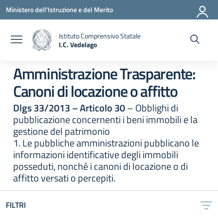
Vai ai contenuti
Vai al menu di navigazione
Vai al footer
Ministero dell'Istruzione e del Merito
Istituto Comprensivo Statale
I.C. Vedelago
— Visita la pagina iniziale della scuola
Amministrazione Trasparente:
Canoni di locazione o affitto
Dlgs 33/2013 – Articolo 30
– Obblighi di
pubblicazione concernenti i beni immobili e la
gestione del patrimonio
1. Le pubbliche amministrazioni pubblicano le
informazioni identificative degli immobili
posseduti, nonché i canoni di locazione o di
affitto versati o percepiti.
FILTRI