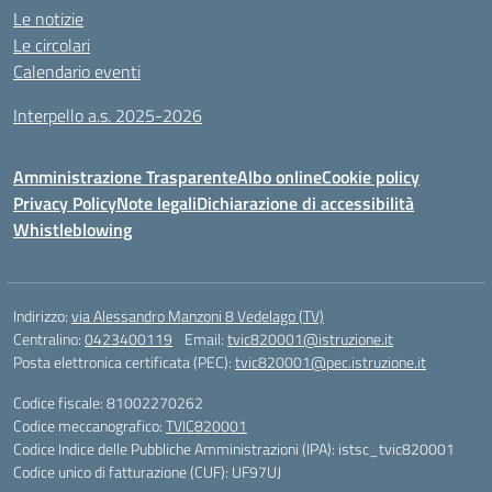
Le notizie
Le circolari
Calendario eventi
Interpello a.s. 2025-2026
Amministrazione Trasparente
Albo online
Cookie policy
Privacy Policy
Note legali
Dichiarazione di accessibilità
Whistleblowing
Indirizzo:
via Alessandro Manzoni 8 Vedelago (TV)
Centralino:
0423400119
Email:
tvic820001@istruzione.it
Posta elettronica certificata (PEC):
tvic820001@pec.istruzione.it
Codice fiscale: 81002270262
Codice meccanografico:
TVIC820001
Codice Indice delle Pubbliche Amministrazioni (IPA): istsc_tvic820001
Codice unico di fatturazione (CUF): UF97UJ