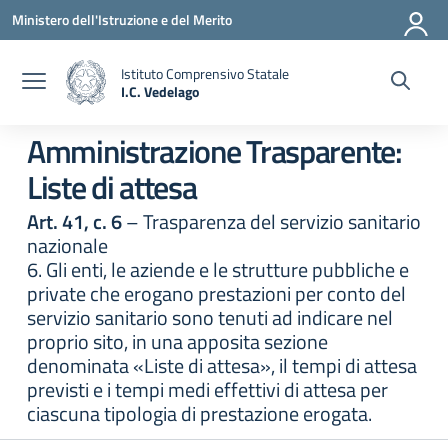
Vai ai contenuti
Vai al menu di navigazione
Vai al footer
Ministero dell'Istruzione e del Merito
Istituto Comprensivo Statale
I.C. Vedelago
— Visita la pagina iniziale della scuola
Amministrazione Trasparente:
Liste di attesa
Art. 41, c. 6
– Trasparenza del servizio sanitario
nazionale
6. Gli enti, le aziende e le strutture pubbliche e
private che erogano prestazioni per conto del
servizio sanitario sono tenuti ad indicare nel
proprio sito, in una apposita sezione
denominata «Liste di attesa», il tempi di attesa
previsti e i tempi medi effettivi di attesa per
ciascuna tipologia di prestazione erogata.