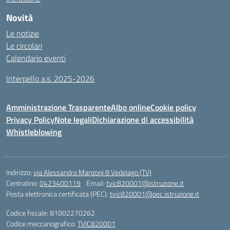
Novità
Le notizie
Le circolari
Calendario eventi
Interpello a.s. 2025-2026
Amministrazione Trasparente
Albo online
Cookie policy
Privacy Policy
Note legali
Dichiarazione di accessibilità
Whistleblowing
Indirizzo:
via Alessandro Manzoni 8 Vedelago (TV)
Centralino:
0423400119
Email:
tvic820001@istruzione.it
Posta elettronica certificata (PEC):
tvic820001@pec.istruzione.it
Codice fiscale: 81002270262
Codice meccanografico:
TVIC820001