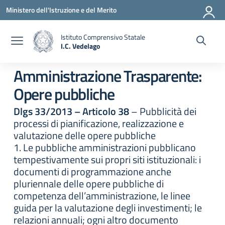
Vai ai contenuti
Vai al menu di navigazione
Vai al footer
Ministero dell'Istruzione e del Merito
Istituto Comprensivo Statale
I.C. Vedelago
— Visita la pagina iniziale della scuola
Amministrazione Trasparente:
Opere pubbliche
Dlgs 33/2013 – Articolo 38
– Pubblicità dei
processi di pianificazione, realizzazione e
valutazione delle opere pubbliche
1. Le pubbliche amministrazioni pubblicano
tempestivamente sui propri siti istituzionali: i
documenti di programmazione anche
pluriennale delle opere pubbliche di
competenza dell’amministrazione, le linee
guida per la valutazione degli investimenti; le
relazioni annuali; ogni altro documento