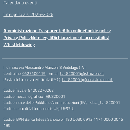
Calendario eventi
Interpello a.s. 2025-2026
Amministrazione Trasparente
Albo online
Cookie policy
Privacy Policy
Note legali
Dichiarazione di accessibilità
Whistleblowing
Indirizzo:
via Alessandro Manzoni 8 Vedelago (TV)
Centralino:
0423400119
Email:
tvic820001@istruzione.it
Posta elettronica certificata (PEC):
tvic820001@pec.istruzione.it
Codice fiscale: 81002270262
Codice meccanografico:
TVIC820001
Codice Indice delle Pubbliche Amministrazioni (IPA): istsc_tvic820001
Codice unico di fatturazione (CUF): UF97UJ
Codice IBAN Banca Intesa Sanpaolo: IT90 U030 6912 1171 0000 0046
495