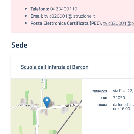
Telefono:
0423400119
Email:
tvic820001@istruzione.it
Posta Elettronica Certificata (PEC):
tvic820001@pec
Sede
Scuola dell'infanzia di Barcon
via Pola 22,
INDIRIZZO
31050
CAP
da lunedì a 
ORARI
ore 16.00