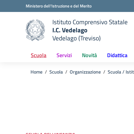
Vai ai contenuti
Vai al menu di navigazione
Vai al footer
Ministero dell'Istruzione e del Merito
Istituto Comprensivo Statale
I.C. Vedelago
Vedelago (Treviso)
 della scuola
— Visita la pagina iniziale del
Scuola
Servizi
Novità
Didattica
Home
Scuola
Organizzazione
Scuola / Isti