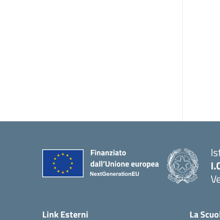
Is
I.
Ve
— 
Link Esterni
La Scuo