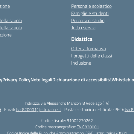
zione
Personale scolastico
Famiglie e studenti
della scuola
Percorsi di studio
della scuola
Tutti i servizi
azione
Didattica
Offerta formativa
I progetti delle classi
Inclusione
cy
Privacy Policy
Note legali
Dichiarazione di accessibilità
Whistlebl
Indirizzo:
via Alessandro Manzoni 8 Vedelago (TV)
9
Email:
tvic820001@istruzione.it
Posta elettronica certificata (PEC):
tvic8
Codice fiscale: 81002270262
Codice meccanografico:
TVIC820001
Codice Indice delle Pubbliche Amministrazioni (IPA): istsc_tvic820001