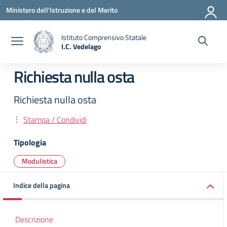
Vai ai contenuti
Vai al menu di navigazione
Vai al footer
Ministero dell'Istruzione e del Merito
Istituto Comprensivo Statale
I.C. Vedelago
— Visita la pagina iniziale della scuola
Richiesta nulla osta
Richiesta nulla osta
Stampa / Condividi
Tipologia
Modulistica
Indice della pagina
Descrizione