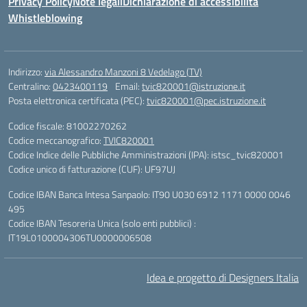
Privacy Policy
Note legali
Dichiarazione di accessibilità
Whistleblowing
Indirizzo:
via Alessandro Manzoni 8 Vedelago (TV)
Centralino:
0423400119
Email:
tvic820001@istruzione.it
Posta elettronica certificata (PEC):
tvic820001@pec.istruzione.it
Codice fiscale: 81002270262
Codice meccanografico:
TVIC820001
Codice Indice delle Pubbliche Amministrazioni (IPA): istsc_tvic820001
Codice unico di fatturazione (CUF): UF97UJ
Codice IBAN Banca Intesa Sanpaolo: IT90 U030 6912 1171 0000 0046
495
Codice IBAN Tesoreria Unica (solo enti pubblici) :
IT19L0100004306TU0000006508
Idea e progetto di Designers Italia